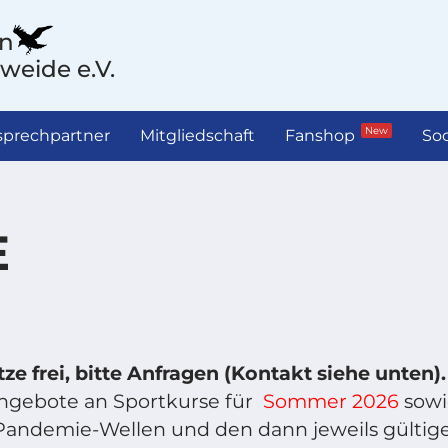
in
weide e.V.
New
prechpartner
Mitgliedschaft
Fanshop
Soc
E
ze frei, bitte Anfragen (Kontakt siehe unten).
Angebote an Sportkurse für
Sommer 2026
sowi
 Pandemie-Wellen und den dann jeweils gültig