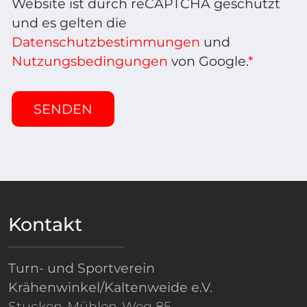
Website ist durch reCAPTCHA geschützt
und es gelten die
Datenschutzbestimmungen
und
Nutzungsbedingungen
von Google.
*
Kontakt
Turn- und Sportverein
Krähenwinkel/Kaltenweide e.V.
Stucken-Mühlen-Weg 85